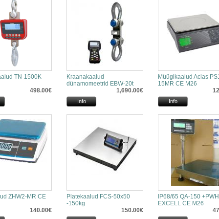
alud TN-1500K-
Kraanakaalud-
Müügikaalud Aclas PS
dünamomeetrid EBW-20t
15MR CE M26
498.00€
1,690.00€
12
Info
Info
lud ZHW2-MR CE
Platekaalud FCS-50x50
IP68/65 QA-150 +PW
-150kg
EXCELL CE M26
140.00€
150.00€
47