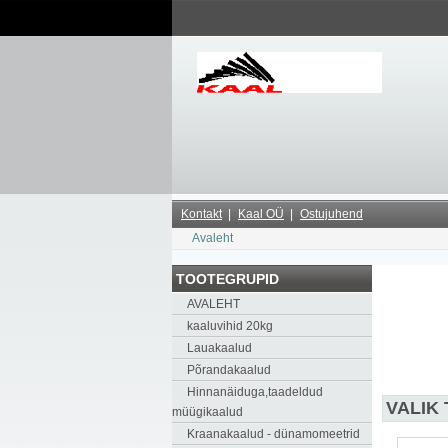
Kontakt
Kaal OÜ
Ostujuhend
Avaleht
TOOTEGRUPID
AVALEHT
kaaluvihid 20kg
Lauakaalud
Põrandakaalud
Hinnanäiduga,taadeldud
VALIK
müügikaalud
Kraanakaalud - dünamomeetrid