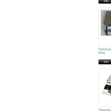
Info
Platekaa
60kg
Info
Täppiska