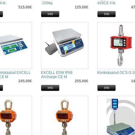
I kl.
-150kg
420CE II kl.
515.00€
125.00€
47
Info
Info
miskaalud EXCELL
EXCELL ESW IP68
Konkskaalud OCS-S 1
CE M
Aircharge CE M
245.00€
255.00€
14
Info
Info