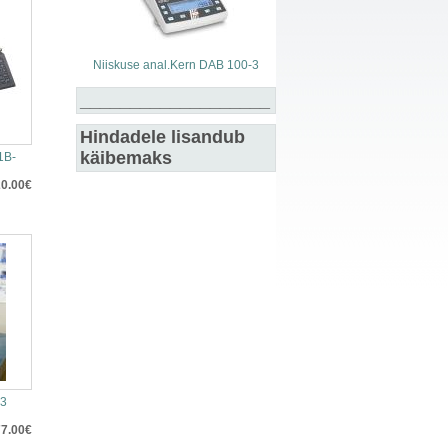
Niiskuse anal.Kern DAB 100-3
___________________
Hindadele lisandub
käibemaks
1B-
0.00€
H3
7.00€