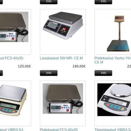
Info
Info
lud FCS-40x35-
Lauakaalud SW-MR- CE M
Platekaalud Yaohu YH
CE M
125.00€
190.00€
22
Info
Info
alud VIBRA SJ-
Platekaalud FCS-40x35
Täppiskaalud VIBRA S