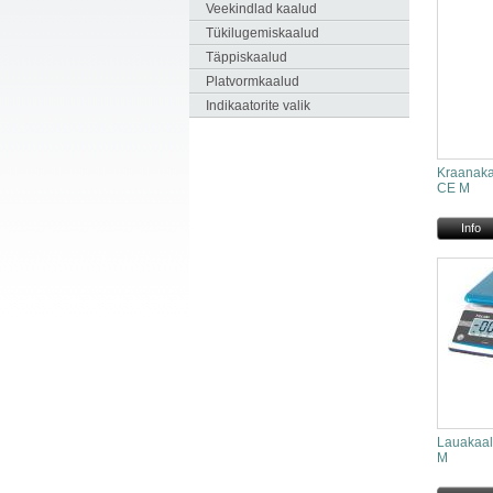
Veekindlad kaalud
Tükilugemiskaalud
Täppiskaalud
Platvormkaalud
Indikaatorite valik
Kraanaka
CE M
Info
Lauakaa
M