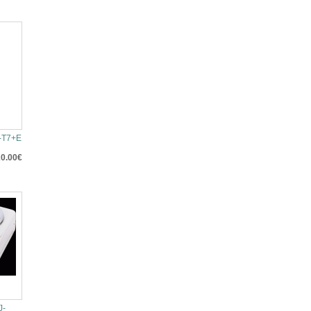
-T7+E
0.00€
J-