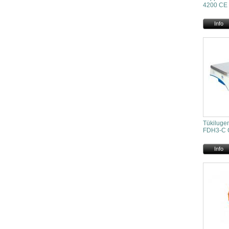
4200 CE I
Info
Tükiluge
FDH3-C 
Info