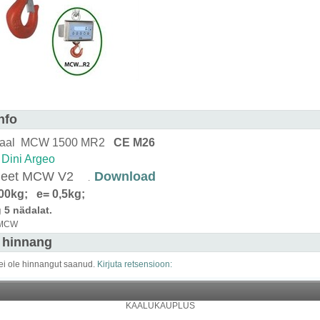
nfo
kaal MCW 1500 MR2
CE M26
:
Dini Argeo
heet MCW V2
Download
.
0kg; e= 0,5kg;
 5 nädalat.
 MCW
i hinnang
ei ole hinnangut saanud.
Kirjuta retsensioon:
KAALUKAUPLUS