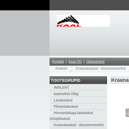
Kontakt
Kaal OÜ
Ostujuhend
Avaleht
Kraanakaalud - dünamomeetrid
Kraana
TOOTEGRUPID
AVALEHT
kaaluvihid 20kg
Lauakaalud
Põrandakaalud
Hinnanäiduga,taadeldud
müügikaalud
Kraanakaalud - dünamomeetrid