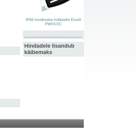
IP68 roostevaba indikaator Excell
PWH3-EC
___________________
Hindadele lisandub
käibemaks