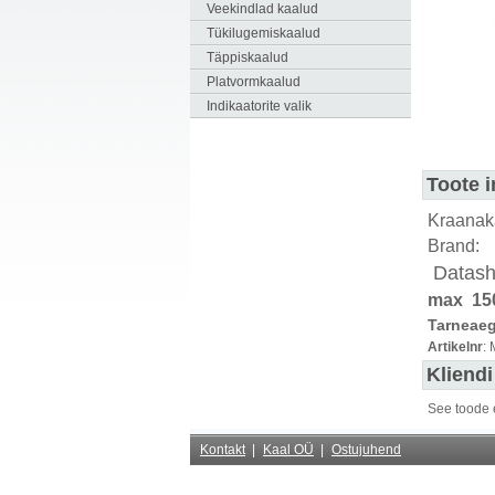
Veekindlad kaalud
Tükilugemiskaalud
Täppiskaalud
Platvormkaalud
Indikaatorite valik
Toote i
Kraana
Brand
Datas
max 150
Tarneaeg
Artikelnr
:
Kliend
See toode 
Kontakt
Kaal OÜ
Ostujuhend